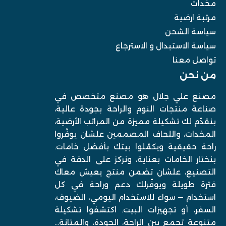
مخدات
مرتبة ارضية
سياسة الشحن
سياسة الاستبدال و الاسترجاع
تواصل معنا
من نحن
مصنع علي جلال هو مصنع متخصص في
صناعة منتجات النوم والراحة بجودة عالية،
بنقدّم لك تشكيلة مميزة من المراتب الأرضية،
المخدات، واللحاف المصممين علشان يوفّروا
راحة حقيقية ويكمّلوا بيتك بأفضل خامات.
بنختار الخامات بعناية، ونركز على الدقة في
التصنيع، علشان تضمن منتج يعيش معاك
فترة طويلة ويوفّرلك دعم وراحة في كل
استخدام — سواء للاستخدام اليومي، الضيوف،
السفر، أو تجهيزات البيت. اكتشفوا تشكيلة
متنوعة تجمع بين الراحة، الجودة، والمتانة…