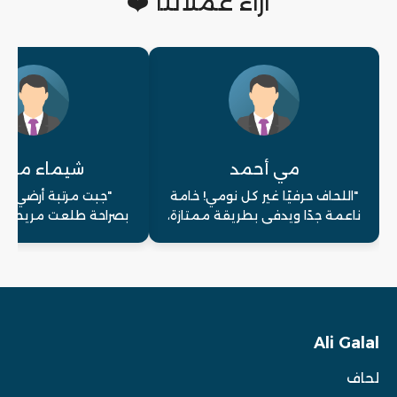
آراء عملائنا ❤️
مي أحمد
شيماء محم
"اللحاف حرفيًا غير كل نومي! خامة
"جبت مرتبة أرضي ل
ناعمة جدًا ويدفي بطريقة ممتازة،
بصراحة طلعت مريحة
والألوان ثابتة."
طبيعي وخفيفة في ا
Ali Galal
لحاف